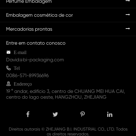
Perfume Embalagem
Embalagem cosmética de cor
Mercadorias prontas
Entre em contato conosco

E-mail
David@bi-packaging.com

Tel
0086-571-89936696

Endereço
19 ° andar, edifício 3, centro de CHUANG MEI HUA CAI,
centro do lago oeste, HANGZHOU, ZHEJIANG
Direitos autorais ©
ZHEJIANG B.I. INDUSTRIAL CO., LTD.
Todos
os direitos reservados.