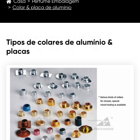
Casa
Perfume Embalagem
Colar & placa de alumínio
PRODUTO
Tipos de colares de alumínio &
placas