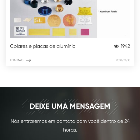
Colares e placas de alumínio
1942

LEIA MAIS
2018/12/18
CONTATO
DEIXE UMA MENSAGEM
Nós entraremos em contato com você dentro de 24
horas.