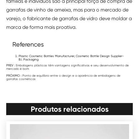
famílias e indivíduos são a principal força de compra de
garrafas de vinho de ameixa, mas para o mercado de
varejo, o fabricante de garrafas de vidro deve moldar a
marca de forma mais proativa.
References
Plastic Cosmetic Bottles Manufacturer, Cosmetic Bottle Design Supplier-
B.I. Packaging
PREV :
Embalagens plásticas têm vantagens significativas e seu desenvolvimento de
mercado é bom
PRÓXIMO :
Ponto de equilíbrio entre o design e a aparência de embalagens de
garrafas cosméticas
Produtos relacionados