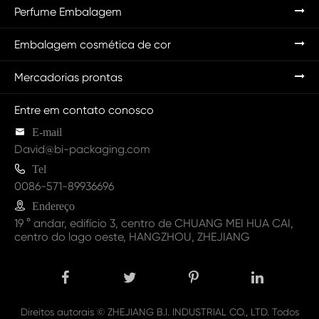
Perfume Embalagem
Embalagem cosmética de cor
Mercadorias prontas
Entre em contato conosco

E-mail
David@bi-packaging.com

Tel
0086-571-89936696

Endereço
19 ° andar, edifício 3, centro de CHUANG MEI HUA CAI,
centro do lago oeste, HANGZHOU, ZHEJIANG
Direitos autorais ©
ZHEJIANG B.I. INDUSTRIAL CO., LTD.
Todos