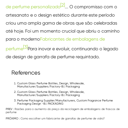
[2]
de perfume personalizado
... O compromisso com o
artesanato e o design estético durante este período
criou uma ampla gama de obras que são celebradas
até hoje. Foi um momento crucial que abriu o caminho
para o moderno
Fabricantes de embalagens de
[3]
perfume
Para inovar e evoluir, continuando o legado
de design de garrafa de perfume requintado.
References
Custom Glass Perfume Bottles, Design, Wholesale,
Manufacturer/Suppliers/Factory-B.I. Packaging
Custom Glass Perfume Bottles, Design, Wholesale,
Manufacturer/Suppliers/Factory-B.I. Packaging
Perfume Packaging Supplier/Manufacturers, Custom Fragrance Perfume
Packaging Design -B.I. PACKAGING
PREV :
Razões para o aumento do preço da reciclagem de embalagens de frascos de
perfume
PRÓXIMO :
Como escolher um fabricante de garrafas de perfume de vidro?