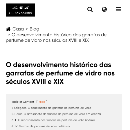
Casa
Blog
O desenvolvimento histórico das garrafas de
perfume de vidro nos séculos XVIII e XIX
O desenvolvimento histórico das
garrafas de perfume de vidro nos
séculos XVIII e XIX
Table of Content
[
Hide
]
1. Seleções. O nascimento de garrafas de perfume de vidro
2. Haras. O artesanato de frascos de perfume de vidro em Veneza
3. Ⅲ. O renascimento dos frascos de perfume de vidro boêmio
4. Ⅳ. Garrafa de perfume de vidro britânico