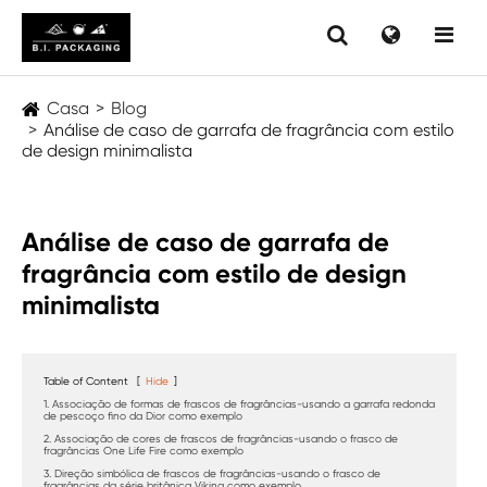
Casa
Blog
Análise de caso de garrafa de fragrância com estilo
de design minimalista
Análise de caso de garrafa de
fragrância com estilo de design
minimalista
Table of Content
[
Hide
]
1. Associação de formas de frascos de fragrâncias-usando a garrafa redonda
de pescoço fino da Dior como exemplo
2. Associação de cores de frascos de fragrâncias-usando o frasco de
fragrâncias One Life Fire como exemplo
3. Direção simbólica de frascos de fragrâncias-usando o frasco de
fragrâncias da série britânica Viking como exemplo