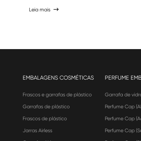
Leia mais

EMBALAGENS COSMÉTICAS
PERFUME EM
Frascos e garrafas de plástico
Garrafa de vidr
Garrafas de plástico
Perfume Cap (A
Frascos de plástico
Perfume Cap (Ac
Jarras Airless
Perfume Cap (Su