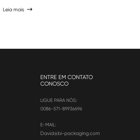
Leia mais

ENTRE EM CONTATO
CONOSCO
LIGUE PARA NÓS:
0086-571-89936696
E-MAIL:
David@bi-packaging.com