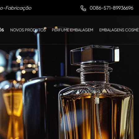

0086-571-89936696
to-Fabricação
ÓS
NOVOS PRODUTOS
PERFUME EMBALAGEM
EMBALAGENS COSMÉ