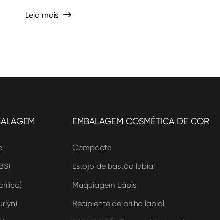
Leia mais

BALAGEM
EMBALAGEM COSMÉTICA DE COR
o
Compacto
BS)
Estojo de bastão labial
rílico)
Maquiagem Lápis
rlyn)
Recipiente de brilho labial