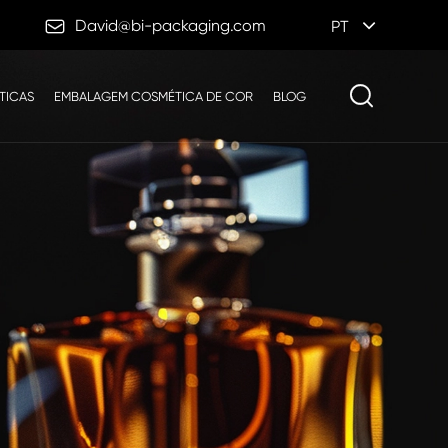

David@bi-packaging.com
PT
TICAS
EMBALAGEM COSMÉTICA DE COR
BLOG