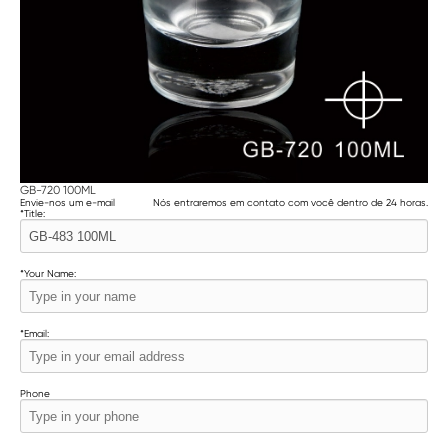
GB-720 100ML
Envie-nos um e-mail
Nós entraremos em contato com você dentro de 24 horas.
*
Title:
*
Your Name:
*
Email:
Phone