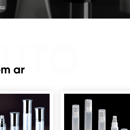
ess
UTO
em ar