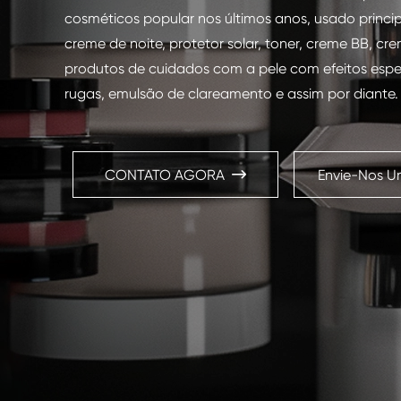
cosméticos popular nos últimos anos, usado princ
creme de noite, protetor solar, toner, creme BB, cre
produtos de cuidados com a pele com efeitos espec
rugas, emulsão de clareamento e assim por diante.
CONTATO AGORA
Envie-Nos U
