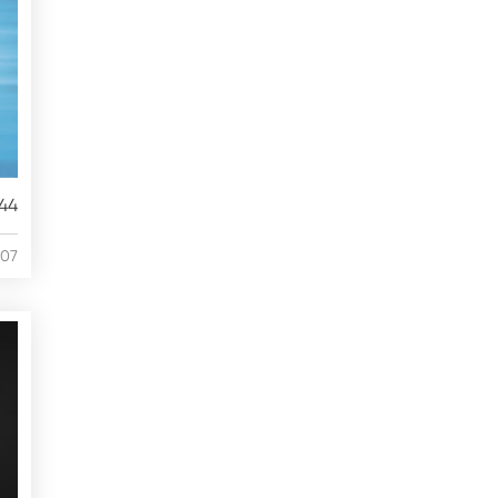
44
/07