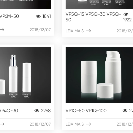
VP5Q-15 VP5Q-30 VP5Q-
 VP6M-50
1841
50
1922

2018/12/07
LEIA MAIS

2018/12
VP4Q-30
2268
VP1Q-50 VP1Q-100
27

2018/12/07
LEIA MAIS

2018/12