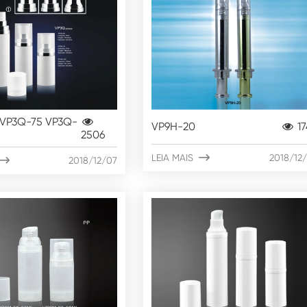
VP3Q-75 VP3Q-
VP9H-20
17
2506
LEIA MAIS

2018/12

2018/12/07