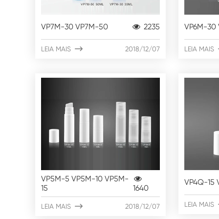
VP7M-30 VP7M-50
2235
VP6M-30
LEIA MAIS

2018/12/07
LEIA MAIS
VP5M-5 VP5M-10 VP5M-
VP4Q-15 
15
1640
LEIA MAIS
LEIA MAIS

2018/12/07