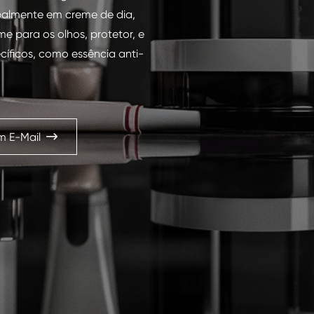
ipalmente em creme de dia,
me para os olhos, protetor, e
íficos, como essência anti-
m E-Mail
