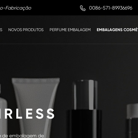

0086-571-89936696
to-Fabricação
S
NOVOS PRODUTOS
PERFUME EMBALAGEM
EMBALAGENS COSMÉ
IRLESS
te de embalagem de