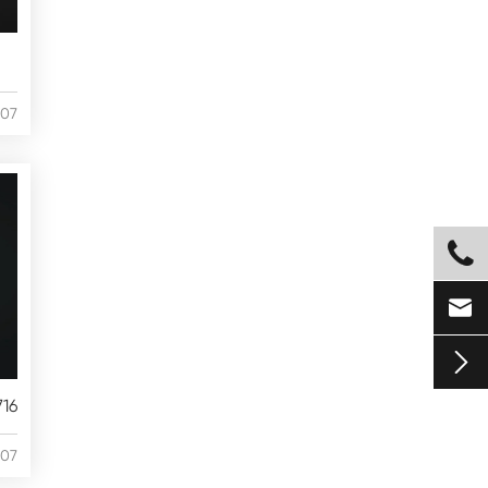
/07



16
/07