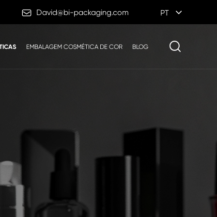

David@bi-packaging.com
PT
TICAS
EMBALAGEM COSMÉTICA DE COR
BLOG