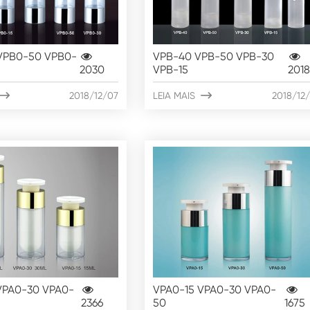
VPB0-50 VPB0-
VPB-40 VPB-50 VPB-30
2030
VPB-15
201

2018/12/07
LEIA MAIS

2018/12
VPA0-30 VPA0-
VPA0-15 VPA0-30 VPA0-
2366
50
1675