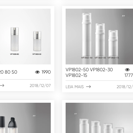
VP1802-50 VP1802-30
20 80 50
1990
VP1802-15
177

2018/12/07
LEIA MAIS

2018/12