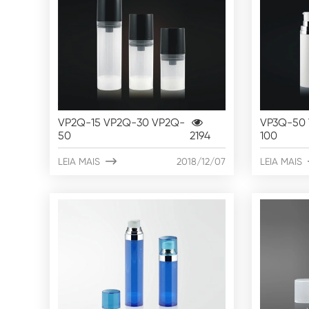
VP2Q-15 VP2Q-30 VP2Q-
VP3Q-50 
50
2194
100
LEIA MAIS

2018/12/07
LEIA MAIS