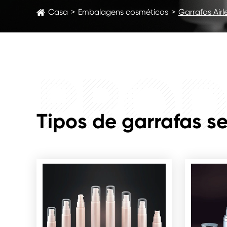
Casa
Embalagens cosméticas
Garrafas Airl
PROD
Tipos de garrafas s