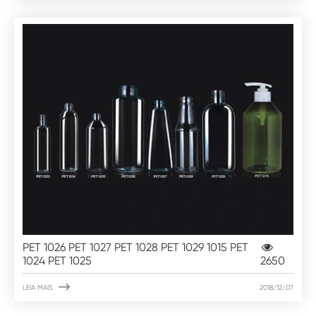
PET 1026 PET 1027 PET 1028 PET 1029 1015 PET
1024 PET 1025
2650

LEIA MAIS
2018/12/07