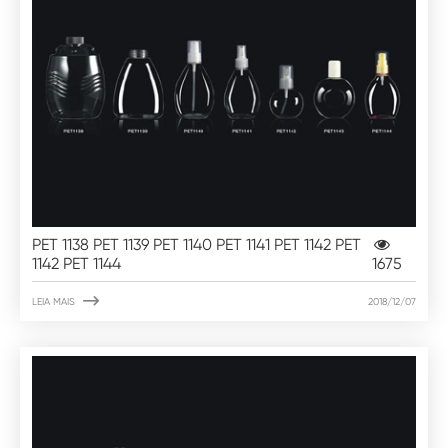
PET 1138 PET 1139 PET 1140 PET 1141 PET 1142 PET
1142 PET 1144
1675

LEIA MAIS
2018/12/07