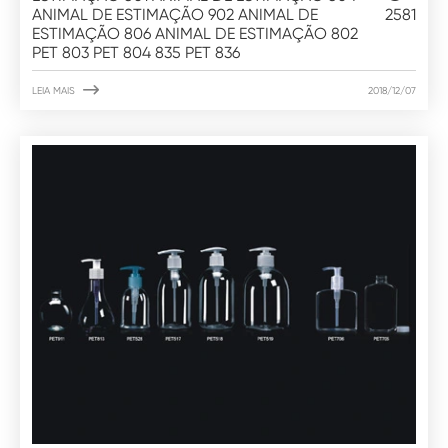
ANIMAL DE ESTIMAÇÃO 902 ANIMAL DE
2581
ESTIMAÇÃO 806 ANIMAL DE ESTIMAÇÃO 802
PET 803 PET 804 835 PET 836

LEIA MAIS
2018/12/07