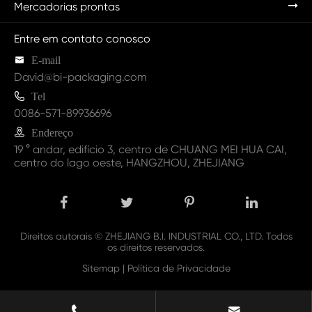
Mercadorias prontas
Entre em contato conosco

E-mail
David@bi-packaging.com

Tel
0086-571-89936696

Endereço
19 ° andar, edifício 3, centro de CHUANG MEI HUA CAI,
centro do lago oeste, HANGZHOU, ZHEJIANG
Direitos autorais ©
ZHEJIANG B.I. INDUSTRIAL CO., LTD.
Todos
os direitos reservados.
Sitemap
|
Política de Privacidade

