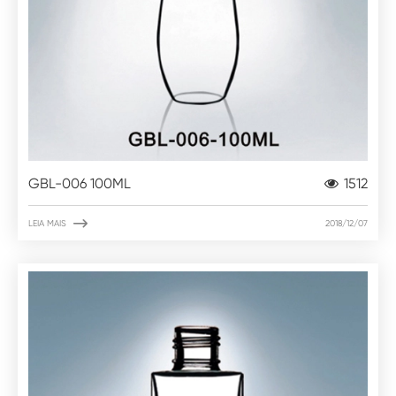
GBL-006 100ML
1512

LEIA MAIS
2018/12/07