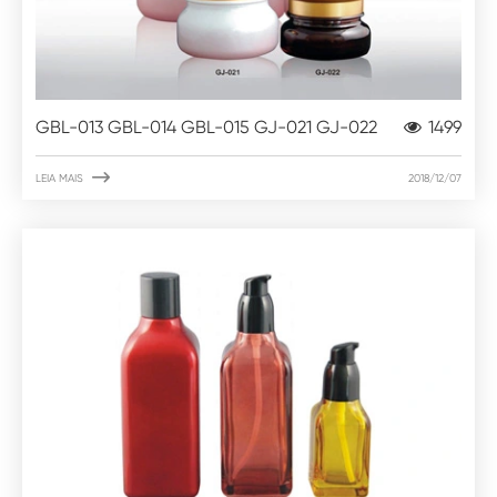
GBL-013 GBL-014 GBL-015 GJ-021 GJ-022
1499

LEIA MAIS
2018/12/07