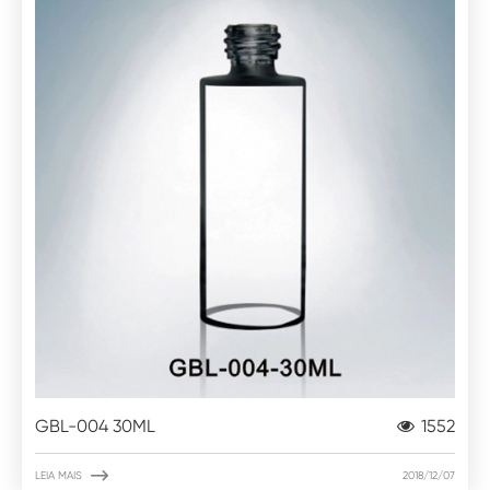
GBL-004 30ML
1552

LEIA MAIS
2018/12/07