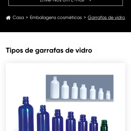
Casa
Embalagens cosméticas
Garrafas de vidro
PRODUTO
Tipos de garrafas de vidro