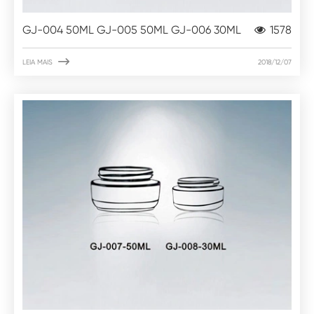
GJ-004 50ML GJ-005 50ML GJ-006 30ML
1578

LEIA MAIS
2018/12/07