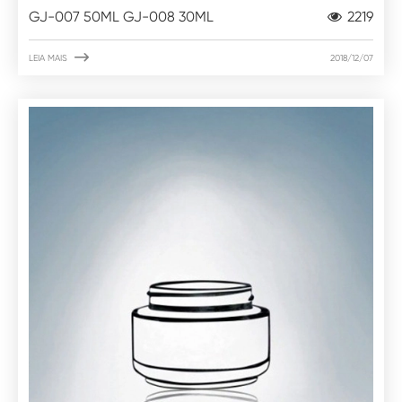
GJ-007 50ML GJ-008 30ML
2219

LEIA MAIS
2018/12/07