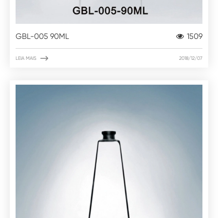
GBL-005 90ML
1509

LEIA MAIS
2018/12/07