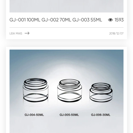
GJ-001 100ML GJ-002 70ML GJ-003 55ML
1593

LEIA MAIS
2018/12/07