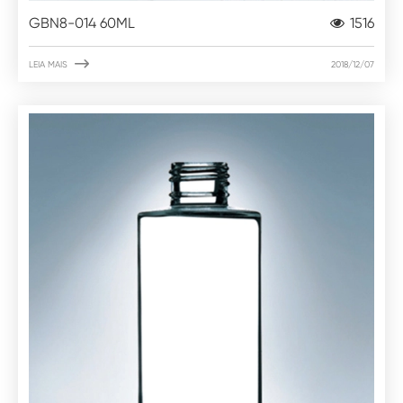
GBN8-014 60ML
1516

LEIA MAIS
2018/12/07