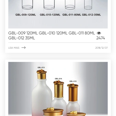
GBL-009 120ML GBL-010 120ML GBL-011 80ML
GBL-012 35ML
2474

LEIA MAIS
2018/12/07