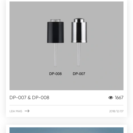
DP-007 & DP-008
1667

LEIA MAIS
2018/12/07