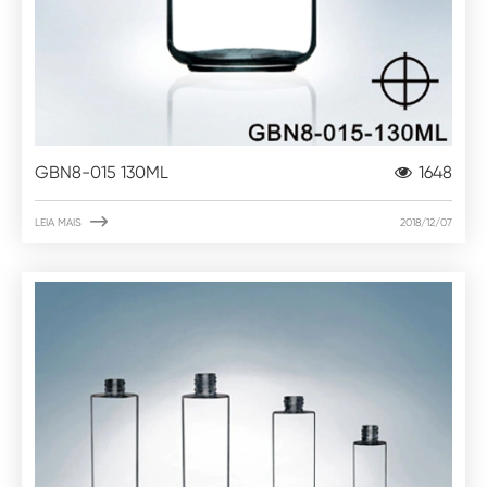
GBN8-015 130ML
1648

LEIA MAIS
2018/12/07