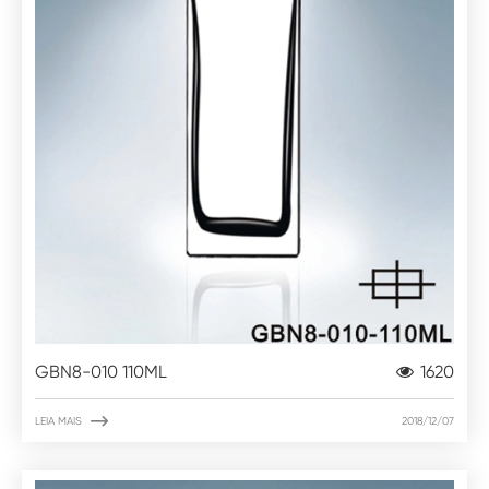
GBN8-010 110ML
1620

LEIA MAIS
2018/12/07