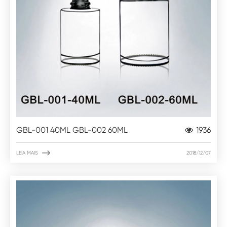
GBL-001 40ML GBL-002 60ML
1936

LEIA MAIS
2018/12/07