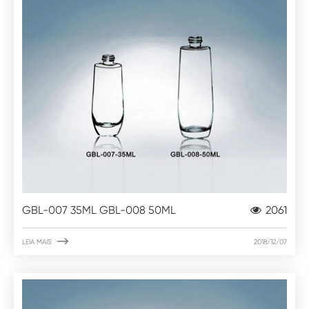
GBL-007 35ML GBL-008 50ML
2061

LEIA MAIS
2018/12/07