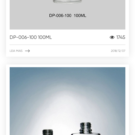
DP-006-100 100ML
1745

LEIA MAIS
2018/12/07