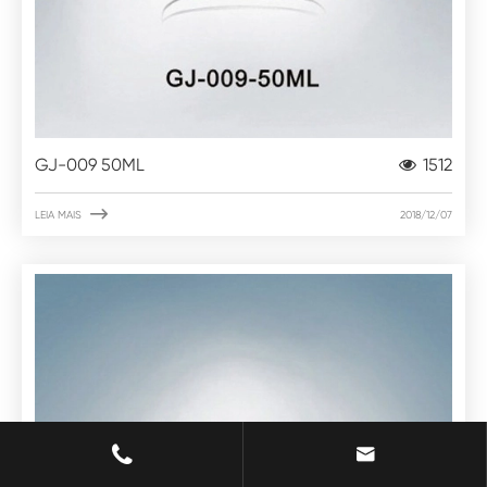
GJ-009 50ML
1512

LEIA MAIS
2018/12/07

