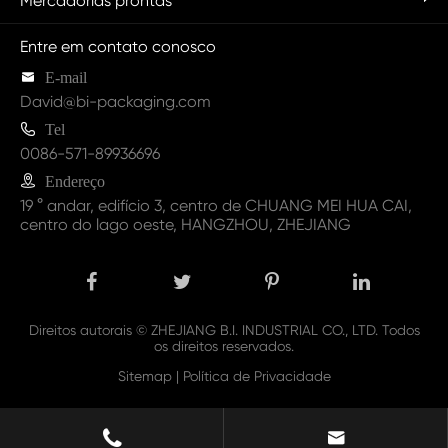
Mercadorias prontas
Entre em contato conosco

E-mail
David@bi-packaging.com

Tel
0086-571-89936696

Endereço
19 ° andar, edifício 3, centro de CHUANG MEI HUA CAI,
centro do lago oeste, HANGZHOU, ZHEJIANG
Direitos autorais ©
ZHEJIANG B.I. INDUSTRIAL CO., LTD.
Todos
os direitos reservados.
Sitemap
|
Política de Privacidade

