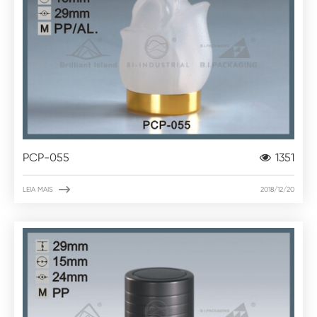
PCP-055
1351

LEIA MAIS
2018/12/20