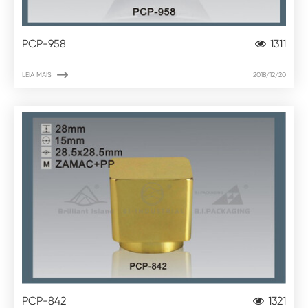
PCP-958
1311

LEIA MAIS
2018/12/20
PCP-842
1321