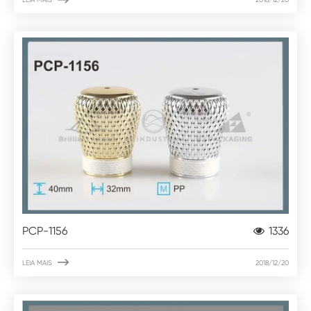
PCP-1156
1336

LEIA MAIS
2018/12/20