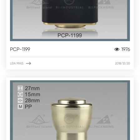
PCP-1199
1976

LEIA MAIS
2018/12/20