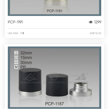
PCP-1191
1299

LEIA MAIS
2018/12/20