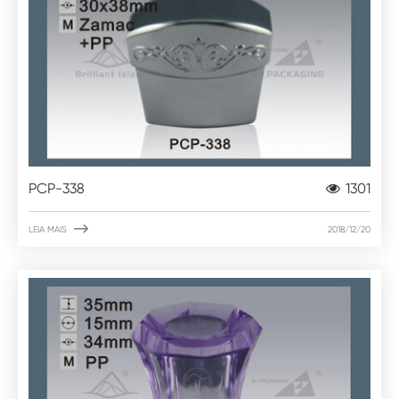
PCP-338
1301

LEIA MAIS
2018/12/20