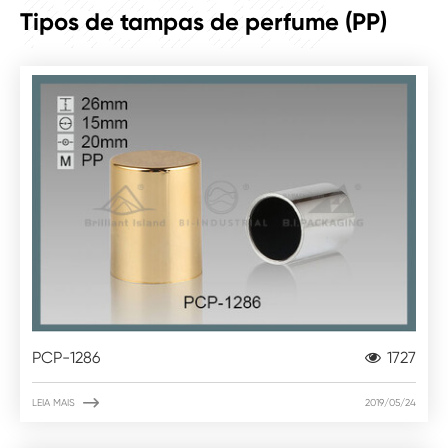
PRODUTO
Tipos de tampas de perfume (PP)
PCP-1286
1727

LEIA MAIS
2019/05/24