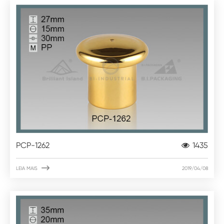
PCP-1262
1435

LEIA MAIS
2019/04/08