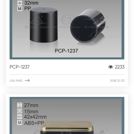
PCP-1237
2233

LEIA MAIS
2018/12/20