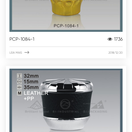
PCP-1084-1
1736

LEIA MAIS
2018/12/20