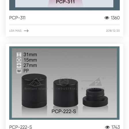
PCP-311
1360

LEIA MAIS
2018/12/20
PCP-222-S
1743