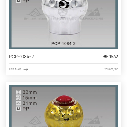
PCP-1084-2
1562

LEIA MAIS
2018/12/20