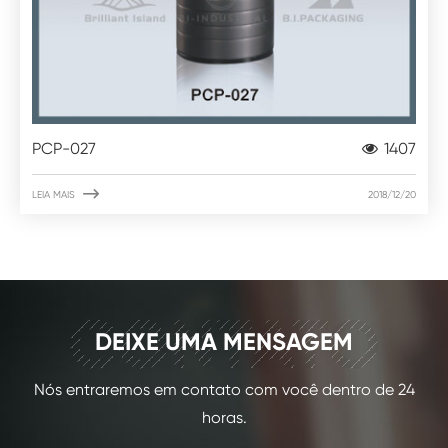
PCP-027
1407

LEIA MAIS
2018/12/20
CONTATO
DEIXE UMA MENSAGEM
Nós entraremos em contato com você dentro de 24
horas.