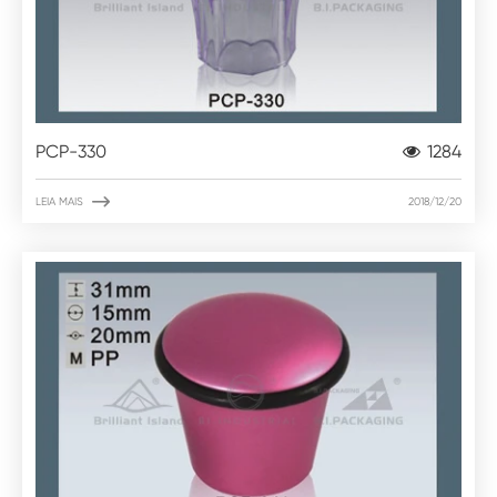
PCP-330
1284

LEIA MAIS
2018/12/20