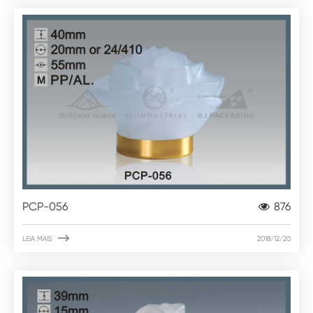
PCP-056
876

LEIA MAIS
2018/12/20