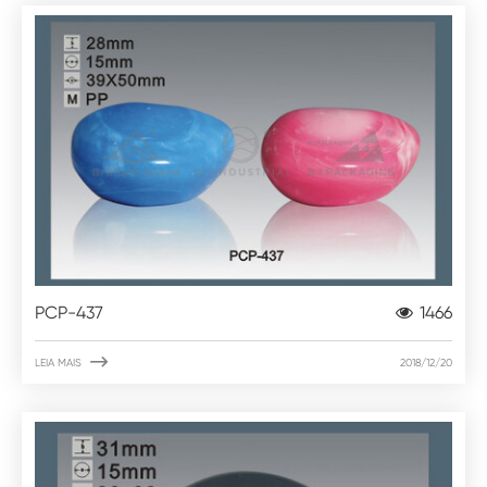
PCP-437
1466

LEIA MAIS
2018/12/20