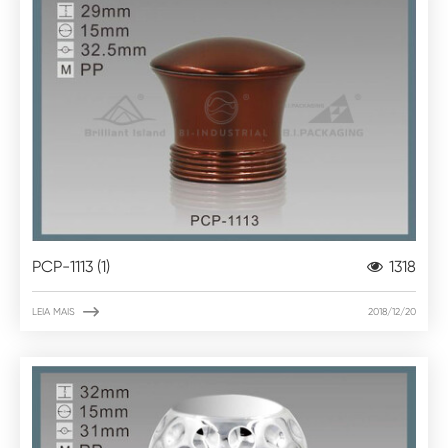
PCP-1113 (1)
1318

LEIA MAIS
2018/12/20