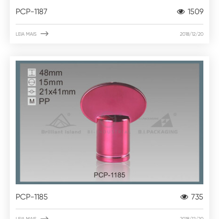
PCP-1187
1509

LEIA MAIS
2018/12/20
PCP-1185
735

LEIA MAIS
2018/12/20