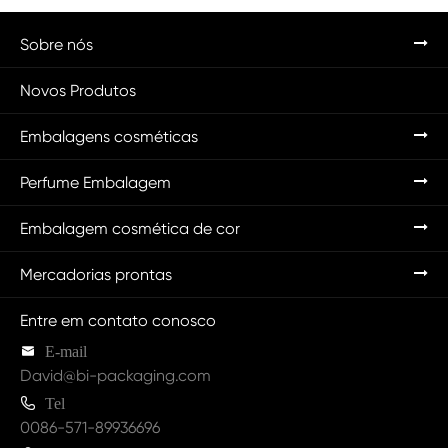
Sobre nós
Novos Produtos
Embalagens cosméticas
Perfume Embalagem
Embalagem cosmética de cor
Mercadorias prontas
Entre em contato conosco

E-mail
David@bi-packaging.com

Tel
0086-571-89936696