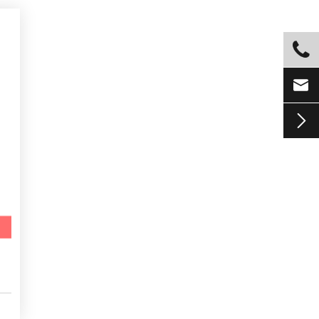


