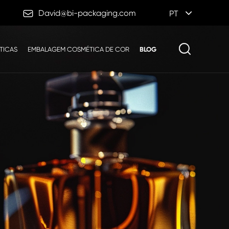

David@bi-packaging.com
PT
TICAS
EMBALAGEM COSMÉTICA DE COR
BLOG