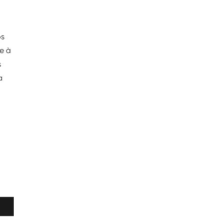
os
e à
s
a