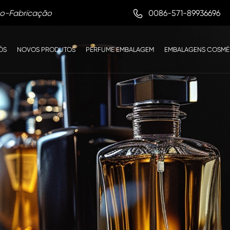

0086-571-89936696
to-Fabricação
ÓS
NOVOS PRODUTOS
PERFUME EMBALAGEM
EMBALAGENS COSMÉ