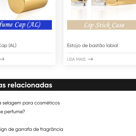
ap (AL)
Estojo de bastão labial

LEIA MAIS

as relacionadas
a selagem para cosméticos
 de perfume?
ign de garrafa de fragrância