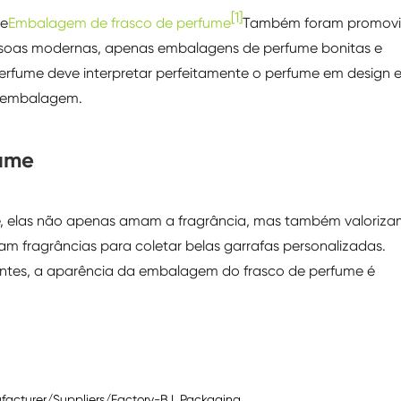
[1]
de
Embalagem de frasco de perfume
Também foram promov
ssoas modernas, apenas embalagens de perfume bonitas e
erfume deve interpretar perfeitamente o perfume em design 
da embalagem.
fume
 elas não apenas amam a fragrância, mas também valoriza
am fragrâncias para coletar belas garrafas personalizadas.
ientes, a aparência da embalagem do frasco de perfume é
facturer/Suppliers/Factory-B.I. Packaging