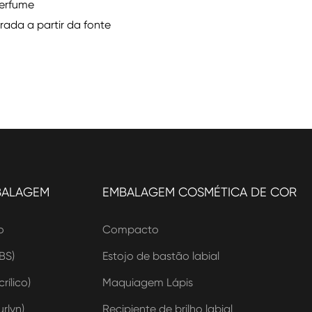
perfume
rada a partir da fonte
BALAGEM
EMBALAGEM COSMÉTICA DE COR
o
Compacto
BS)
Estojo de bastão labial
rílico)
Maquiagem Lápis
rlyn)
Recipiente de brilho labial