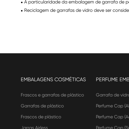
A particularidade da embalagem de garrafa de 
Reciclagem de garrafas de vidro deve ser conside
EMBALAGENS COSMÉTICAS
PERFUME EM
Frascos e garrafas de plástico
Garrafa de vidr
Garrafas de plástico
Perfume Cap (A
Frascos de plástico
Perfume Cap (Ac
Jarras Airless
Perfume Cap (Su