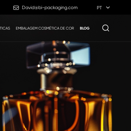

David@bi-packaging.com
PT
TICAS
EMBALAGEM COSMÉTICA DE COR
BLOG