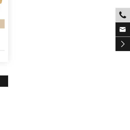


