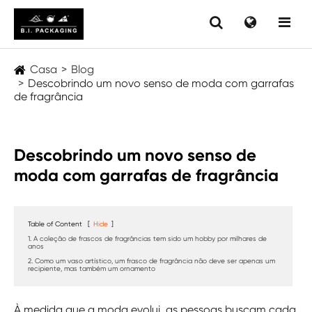
Casa
Blog
Descobrindo um novo senso de moda com garrafas
de fragrância
Descobrindo um novo senso de
moda com garrafas de fragrância
Table of Content
[
Hide
]
1. A coleção de frascos de fragrâncias tem sido um hobby por milhares de
anos
2. Como um vaso artístico, um frasco de fragrância não deve ser apenas um
recipiente, mas também um ornamento
À medida que a moda evolui, as pessoas buscam cada